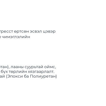
тресст өртсөн эсвэл цэвэр
ёл чимэглэлийн
ан), лааны суурьтай оймс,
 бүх төрлийн хязгаарлалт.
хай (Эпокси ба Полиуретан)