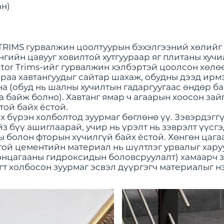
ан)
IMS гурвалжин цоолтуурын бэхэлгээний хөлийг х
нгийн цавууг ховилтой хутгуураар яг плитаны хучи
ector Trims-ийг гурвалжин хэлбэртэй цоолсон хөл
раа хавтангуудыг сайтар шахаж, обудны дээд ирм
на (обуд нь шалны
хучилтын гадаргуугаас
өндөр ба
 байж болно). Хавтанг ямар ч агаарын хоосон зайг
той байх ёстой.
х бүрэн холболтод зуурмаг бөглөнө үү. Зэвэрдэгг
йз бүү ашиглаарай, учир нь үрэлт нь зэврэлт үүсгэ
ы болон фторын хүчилгүй байх ёстой. Хөнгөн цаг
той цементийн материал нь шүлтлэг урвалыг хару
өнцагааны гидроксидын боловсруулалт) хамаарч зэ
гт холбосон зуурмаг эсвэл дүүргэгч материалыг н