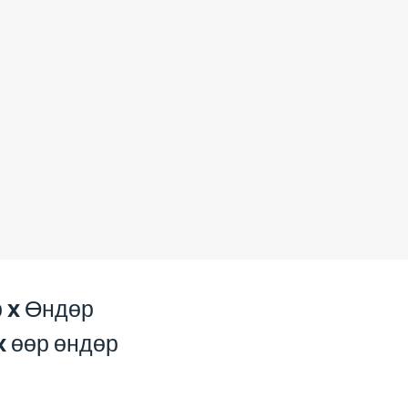
 x Өндөр
x өөр өндөр