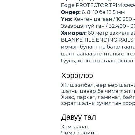
Edge PROTECTOR TRIM зэвэр
Өндөр:
6, 8, 10 ба 12,5 мм
Үнэ:
Хөнгөн цагаан / 10.250 
Зэвэрдэггүй ган / 32.400 - 
Хямдрал:
60 метр захиалга
BLANKE TILE ENDING RAILS 
ирмэг, буланг нь баталгаат
шалтгаанаар плитаны өнгөл
Гууль, хөнгөн цагаан, эсвэ
Хэрэглээ
Жишээлбэл, өөр өөр шалны 
шатны цэвэр ба чимэглэлийн
Хивс, паркет, ламинат, ба
зэрэг шалны хучилтын хоор
Давуу тал
Хамгаалах
Чимэглэлийн