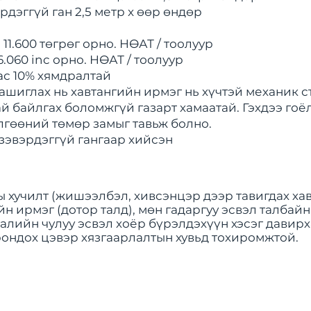
дэггүй ган 2,5 метр x өөр өндөр
- 11.600 төгрөг орно. НӨАТ / тоолуур
36.060 inc орно. НӨАТ / тоолуур
ас 10% хямдралтай
ашиглах нь хавтангийн ирмэг нь хүчтэй механик с
ай байлгах боломжгүй газарт хамаатай. Гэхдээ го
гөөний төмөр замыг тавьж болно.
л зэвэрдэггүй гангаар хийсэн
хучилт (жишээлбэл, хивсэнцэр дээр тавигдах хавт
 ирмэг (дотор талд), мөн гадаргуу эсвэл талбайн
йгалийн чулуу эсвэл хоёр бүрэлдэхүүн хэсэг давир
ондох цэвэр хязгаарлалтын хувьд тохиромжтой.