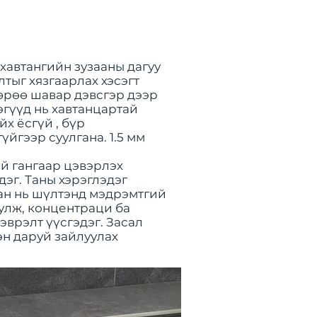
автангийн зузааны дагуу
лтыг хязгаарлах хэсэгт
өөрөө шавар дэвсгэр дээр
эгүүд нь хавтанцартай
йх ёсгүй
, бүр
үйгээр суулгана. 1.5 мм
үй гангаар цэвэрлэх
дэг. Таны хэрэглэдэг
аан нь шүлтэнд мэдрэмтгий
улж, концентраци ба
врэлт үүсгэдэг. Засал
эн даруй зайлуулах