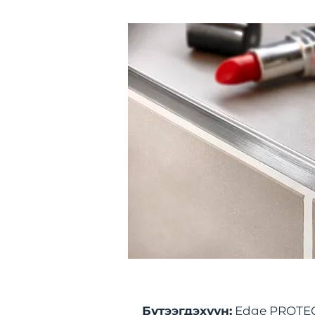
Бүтээгдэхүүн:
Edge PROTECT