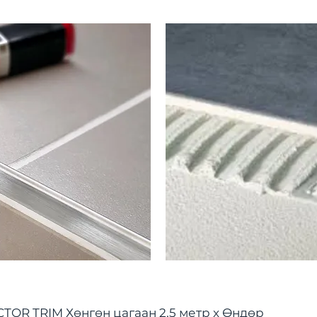
OR TRIM Хөнгөн цагаан 2,5 метр x Өндөр