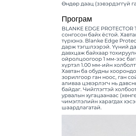
Өндөр даац (зэвэрдэггүй г
Програм
BLANKE EDGE PROTECTOR TR
сонгосон байх ёстой. Хавта
түрхэнэ. Blanke Edge Prot
дарж тэгшлээрэй. Үүний да
давхцаж байхаар тохируул
ойролцоогоор 1 мм-ээс бага
хүртэл 1.00 мм-ийн холболт
Хавтан ба обудны хоорондо
зорилгоор ган ноос, ган со
аливаа цэвэрлэгч нь давсн
байдаг. Чийглэгтэй холбоо
урвалын хугацаанаас (хөнг
чимэглэлийн харагдах хэсэ
шаардлагатай.